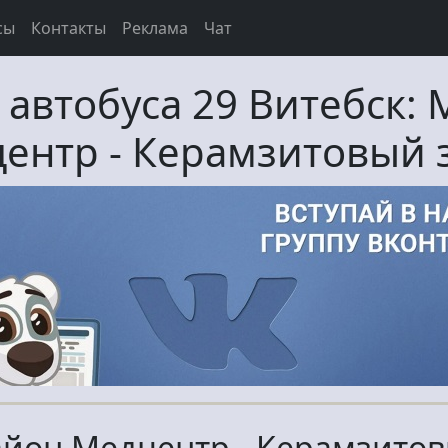
сы
Контакты
Реклама
Чат
 автобуса
29
Витебск:
ентр
-
Керамзитовый 
йон Медцентр - Керамзитов