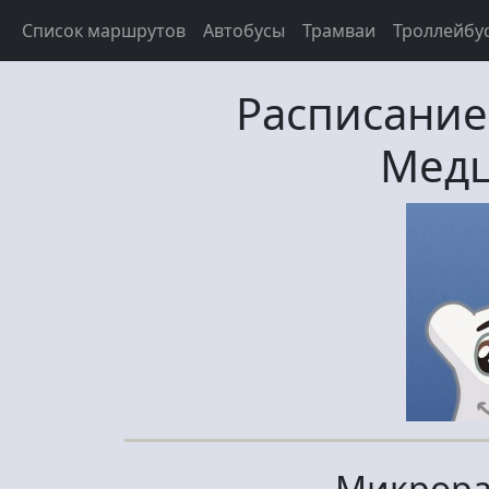
Список маршрутов
Автобусы
Трамваи
Троллейбу
Расписание
Медц
Микрора