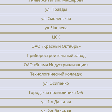
Университет им. Машерова
ул. Правды
ул. Смоленская
ул. Чапаева
ЦСК
ОАО «Красный Октябрь»
Приборостроительный завод
ОАО «Знамя Индустриализации»
Технологический колледж
ул. Осипенко
Городская поликлиника №5
ул. 1-я Дальняя
ул. 2-я Дальняя