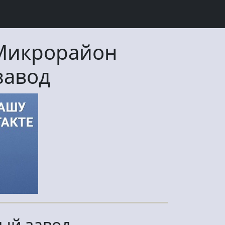
Микрорайон
завод
ый завод