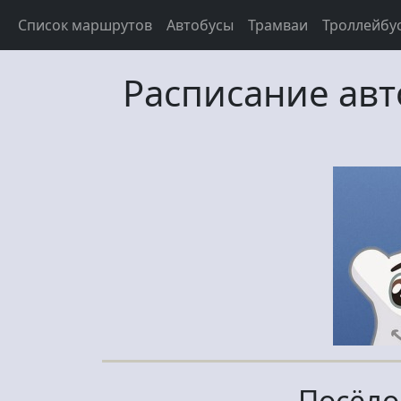
Список маршрутов
Автобусы
Трамваи
Троллейбу
Расписание ав
Посёлок