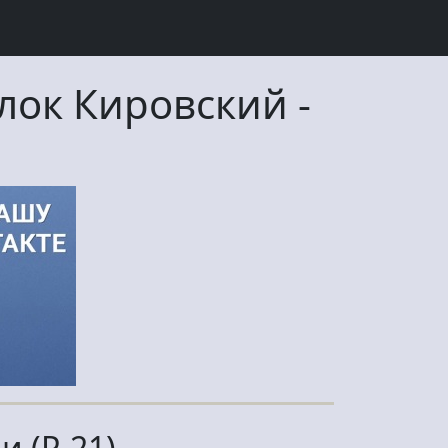
лок Кировский
-
и (Р-21)