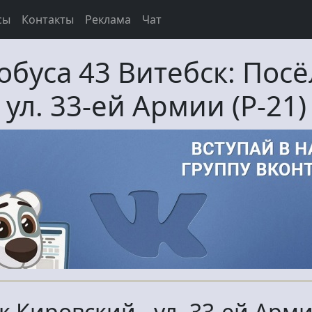
сы
Контакты
Реклама
Чат
тобуса
43
Витебск:
Посё
ул. 33-ей Армии (Р-21)
 Кировский - ул. 33-ей Арми